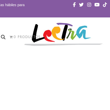
ías hábiles para
0 PRODUCTOS