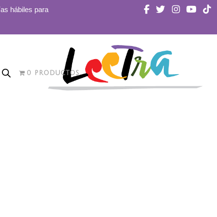
ías hábiles para
0 PRODUCTOS