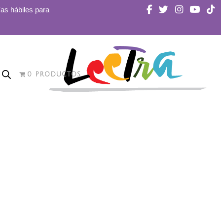
ías hábiles para
0 PRODUCTOS