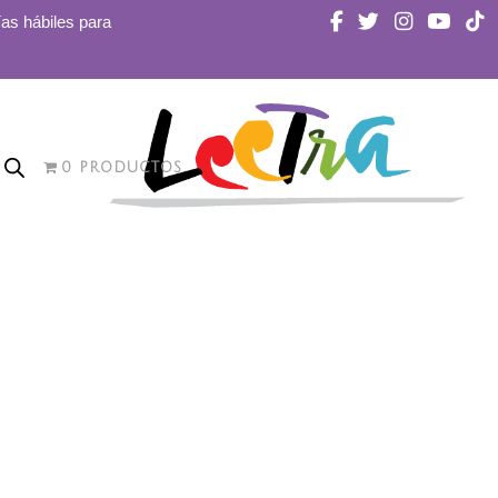
ías hábiles para
0 PRODUCTOS