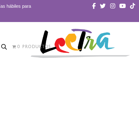
ías hábiles para
0 PRODUCTOS