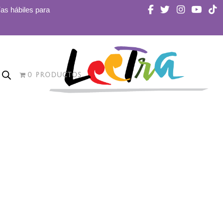
ías hábiles para
0 PRODUCTOS