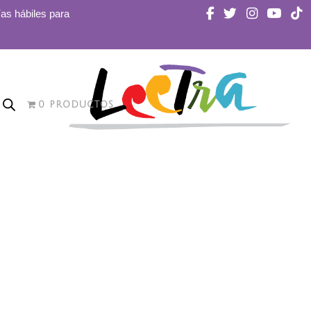
ías hábiles para
0 PRODUCTOS