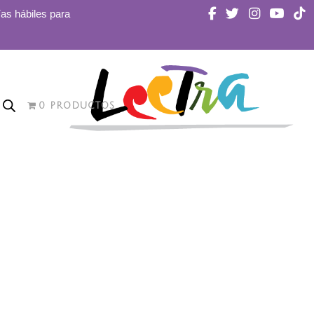
ías hábiles para
0 PRODUCTOS