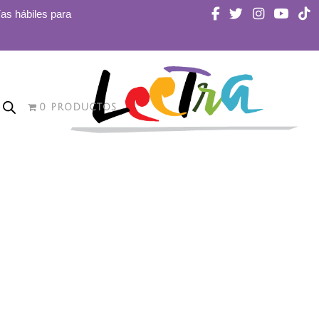
ías hábiles para
0 PRODUCTOS