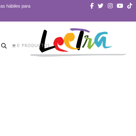
ías hábiles para
0 PRODUCTOS