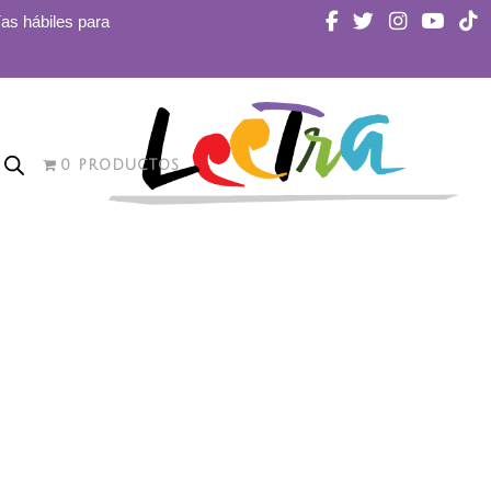
ías hábiles para
0 PRODUCTOS