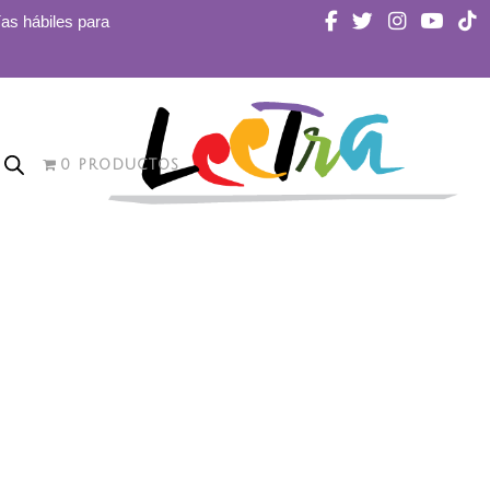
ías hábiles para
0 PRODUCTOS