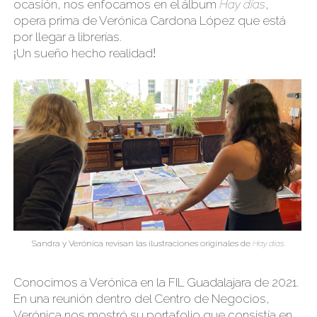
ocasión, nos enfocamos en el álbum
Hay días
,
opera prima de Verónica Cardona López que está
por llegar a librerías.
Un sueño hecho realidad
¡
!
Sandra y Verónica revisan las ilustraciones originales de
Hay días
.
Conocimos a Verónica en la FIL Guadalajara de 2021.
En una reunión dentro del Centro de Negocios,
Verónica nos mostró su portafolio que consistía en