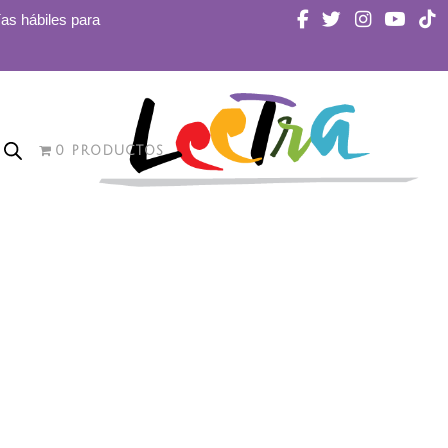
ías hábiles para
0 PRODUCTOS