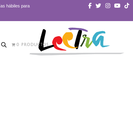
ías hábiles para
0 PRODUCTOS