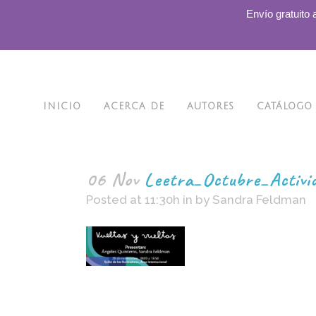
.
Envío gratuito 
INICIO
ACERCA DE
AUTORES
CATÁLOGO
06 Nov
Leetra_Octubre_Activ
Posted at 11:30h
in
by
Sandra Feldman