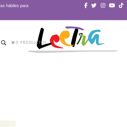
ías hábiles para
0 PRODUCTOS