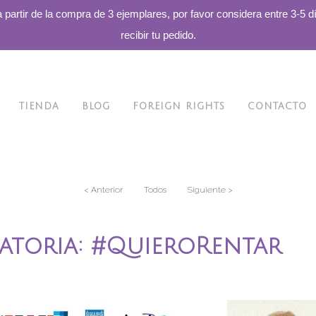
a partir de la compra de 3 ejemplares, por favor considera entre 3-5 d
recibir tu pedido.
TIENDA
BLOG
FOREIGN RIGHTS
CONTACTO
< Anterior
Todos
Siguiente >
toria: #QuieroRentar