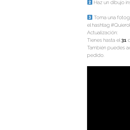
Haz un dibujo ins
Toma una fotogra
el hashtag #Quiero
Actualización:
Tienes hasta el
31
d
También puedes adq
pedido.