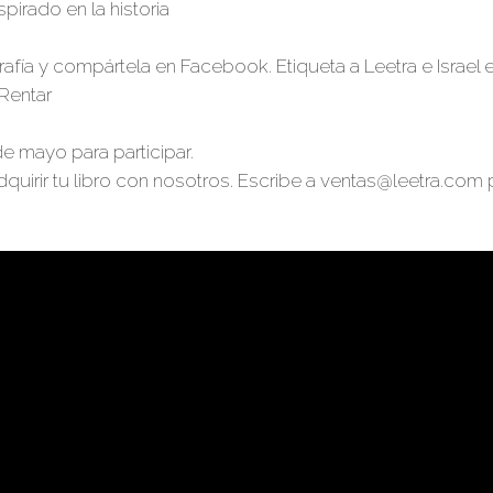
pirado en la historia
fía y compártela en Facebook. Etiqueta a Leetra e Israel
Rentar
e mayo para participar.
uirir tu libro con nosotros. Escribe a
ventas@leetra.com
p