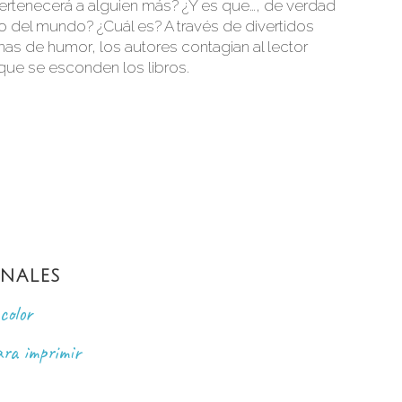
ertenecerá a alguien más? ¿Y es que…, de verdad
bro del mundo? ¿Cuál es? A través de divertidos
enas de humor, los autores contagian al lector
 que se esconden los libros.
NALES
color
ara imprimir