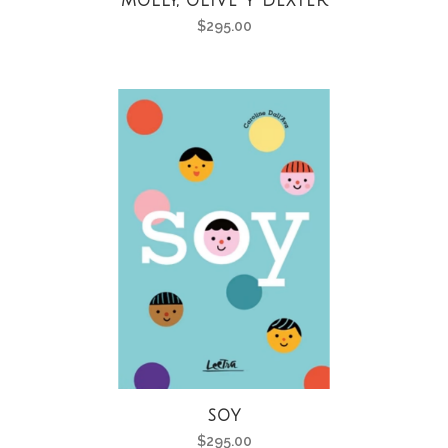
MOLLY, OLIVE Y DEXTER
$
295.00
SOY
$
295.00