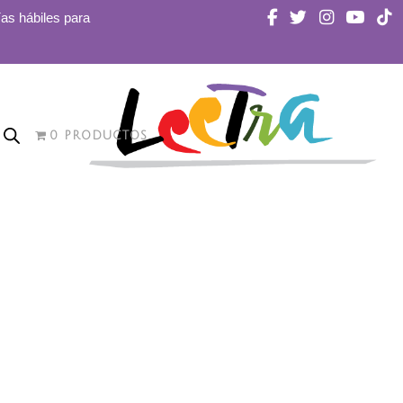
ías hábiles para
0 PRODUCTOS