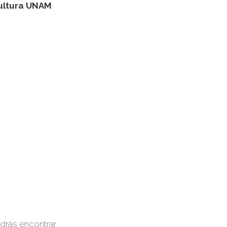
ultura UNAM
.
drás encontrar