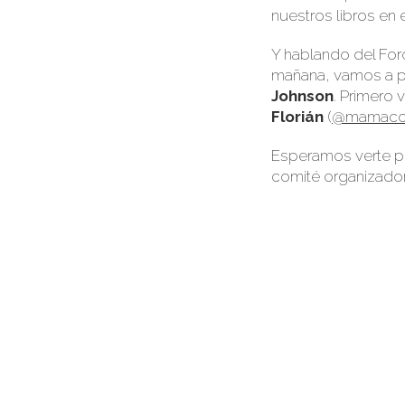
nuestros libros en 
Y hablando del For
mañana, vamos a p
Johnson
. Primero 
Florián
(
@mamaco
Esperamos verte po
comité organizador