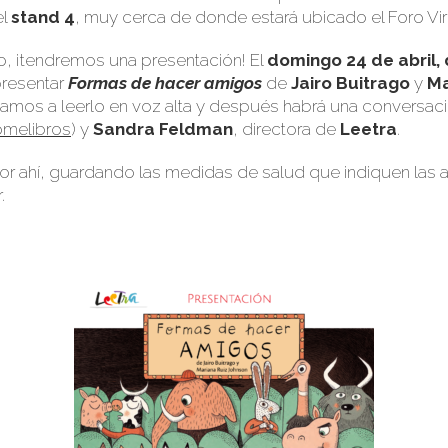
el
stand 4
, muy cerca de donde estará ubicado el
Foro Vi
o, ¡tendremos una presentación! El
domingo 24 de abril, 
resentar
Formas de hacer amigos
de
Jairo Buitrago
y
Ma
vamos a leerlo en voz alta y después habrá una conversaci
melibros
) y
Sandra Feldman
, directora de
Leetra
.
r ahí, guardando las medidas de salud que indiquen las a
.