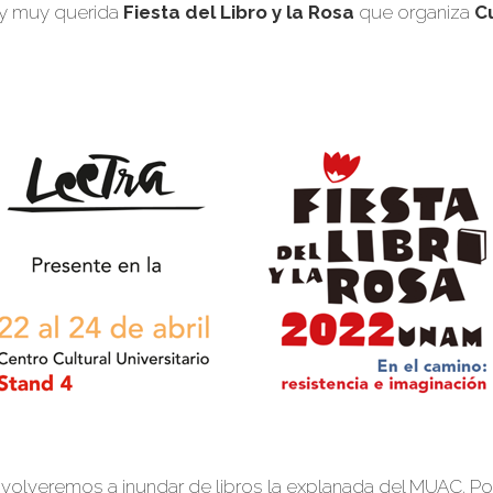
l y muy querida
Fiesta del Libro y la Rosa
que organiza
C
volveremos a inundar de libros la explanada del MUAC. Po