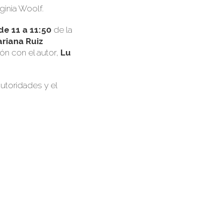
rginia Woolf
.
de 11 a 11:50
de la
riana Ruiz
ón con el autor,
Lu
utoridades y el