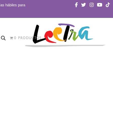
ías hábiles para
0 PRODUCTOS