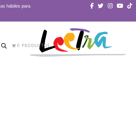
ías hábiles para
0 PRODUCTOS