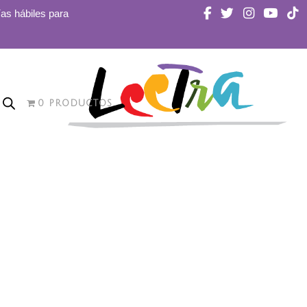
ías hábiles para
0 PRODUCTOS