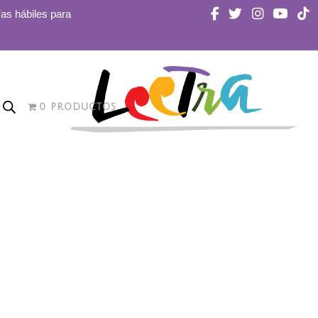
ías hábiles para
0 PRODUCTOS