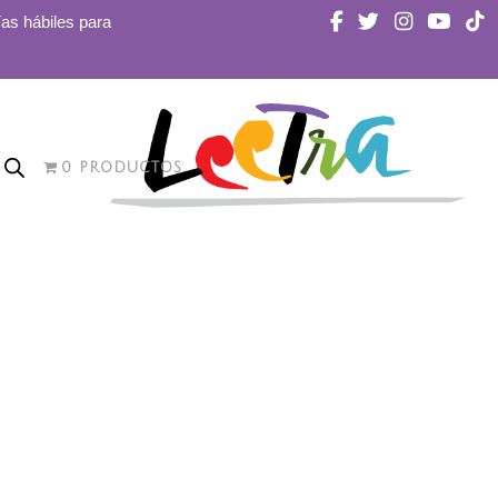
ías hábiles para
0 PRODUCTOS