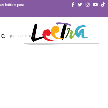
ías hábiles para
0 PRODUCTOS