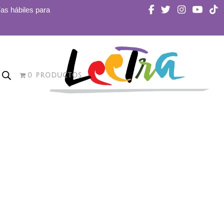
ías hábiles para
0 PRODUCTOS