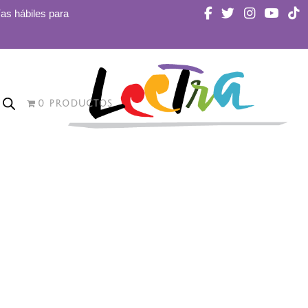
ías hábiles para
0 PRODUCTOS