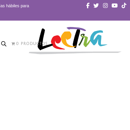
ías hábiles para
0 PRODUCTOS