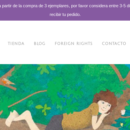
a partir de la compra de 3 ejemplares, por favor considera entre 3-5 d
recibir tu pedido.
TIENDA
BLOG
FOREIGN RIGHTS
CONTACTO