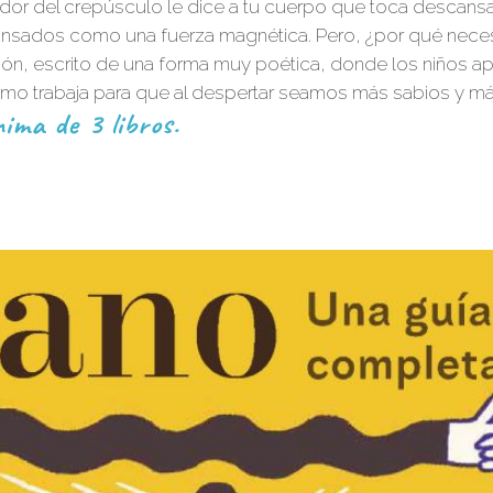
landor del crepúsculo le dice a tu cuerpo que toca descans
 cansados como una fuerza magnética. Pero, ¿por qué nec
ción, escrito de una forma muy poética, donde los niños
mo trabaja para que al despertar seamos más sabios y má
ima de 3 libros.