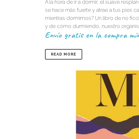
A la hora de ir a dormir, el suave resp
se hace más fuerte y atrae a tus pies
mientras dormimos? Un libro de no fic
y de cómo durmiendo, nuestro organis
Envío gratis en la compra mín
READ MORE