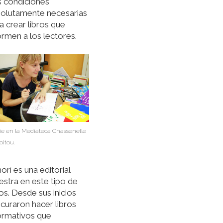
 condiciones
olutamente necesarias
a crear libros que
ormen a los lectores.
ie en la Mediateca Chassenelle
oitou.
orí es una editorial
stra en este tipo de
ros. Desde sus inicios
curaron hacer libros
ormativos que