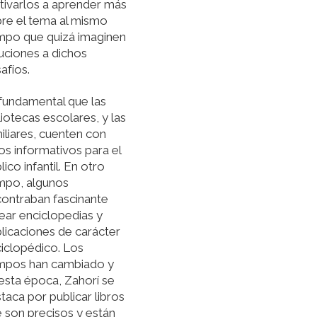
ivarlos a aprender más
re el tema al mismo
mpo que quizá imaginen
uciones a dichos
afíos.
fundamental que las
liotecas escolares, y las
iliares, cuenten con
ros informativos para el
lico infantil. En otro
mpo, algunos
ontraban fascinante
ear enciclopedias y
licaciones de carácter
iclopédico. Los
mpos han cambiado y
esta época, Zahorí se
taca por publicar libros
 son precisos y están