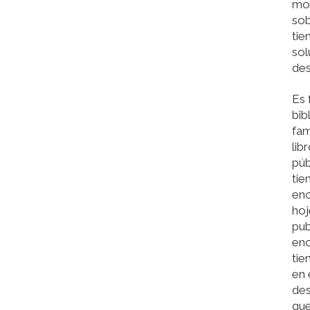
mot
sob
tie
sol
des
Es 
bib
fam
lib
púb
tie
enc
hoj
pub
enc
tie
en 
des
que