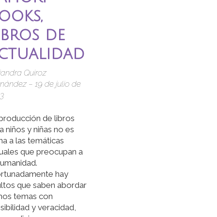
ooks,
ibros de
ctualidad
jandra Quiroz
nández – 19 de julio de
3
producción de libros
a niños y niñas no es
na a las temáticas
uales que preocupan a
humanidad.
ortunadamente hay
ltos que saben abordar
hos temas con
sibilidad y veracidad,