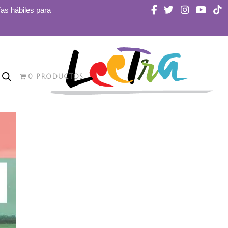
ías hábiles para
0 PRODUCTOS