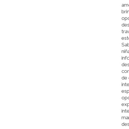
amo
bri
opo
des
tra
est
Sa
niñ
inf
des
con
de 
int
esp
opo
exp
int
man
des