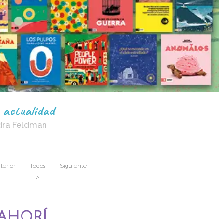
 actualidad
dra Feldman
terior
Todos
Siguiente
>
ahorí