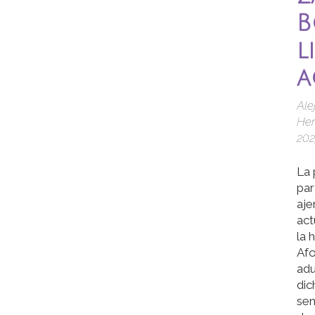
B
l
a
Ale
Her
202
La 
par
aje
act
la 
Af
adu
dic
sen