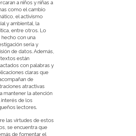
rcaran a niños y niñas a
mas como el cambio
mático, el activismo
ial y ambiental, la
ítica, entre otros. Lo
 hecho con una
estigación seria y
isión de datos. Además,
 textos están
actados con palabras y
licaciones claras que
 acompañan de
straciones atractivas
a mantener la atención
l interés de los
ueños lectores.
re las virtudes de estos
ros, se encuentra que
más de fomentar el