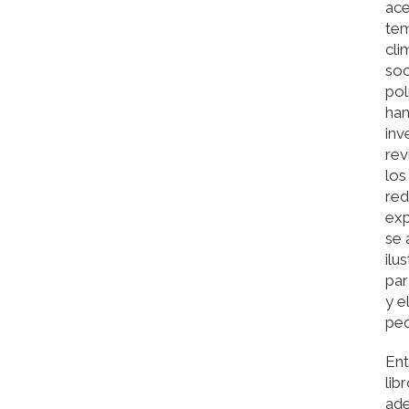
ace
te
cli
soc
pol
han
inv
rev
los
red
exp
se
ilu
par
y e
peq
Ent
lib
ade