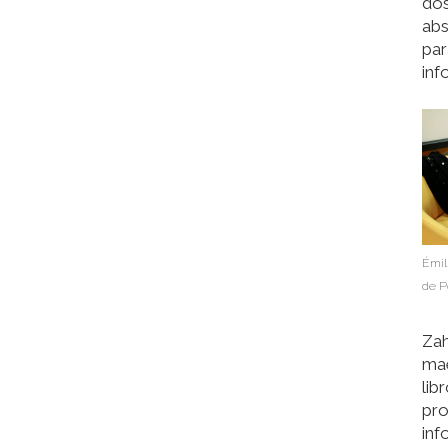
dos
abs
par
inf
Émil
de P
Zah
mae
lib
pro
inf