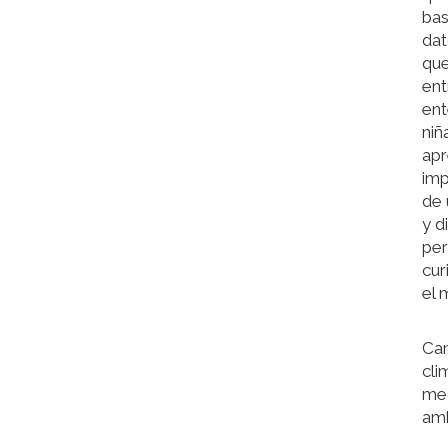
bas
da
que
ent
ent
niñ
apr
imp
de 
y d
per
cur
el 
Ca
cli
me
am