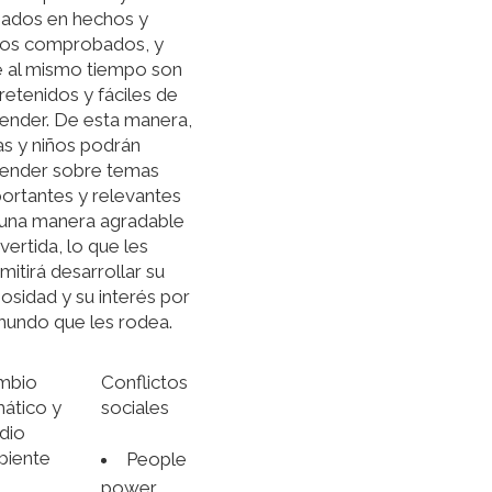
ados en hechos y
tos comprobados, y
 al mismo tiempo son
retenidos y fáciles de
ender. De esta manera,
as y niños podrán
ender sobre temas
ortantes y relevantes
una manera agradable
ivertida, lo que les
mitirá desarrollar su
iosidad y su interés por
mundo que les rodea.
mbio
Conflictos
mático y
sociales
dio
biente
People
power