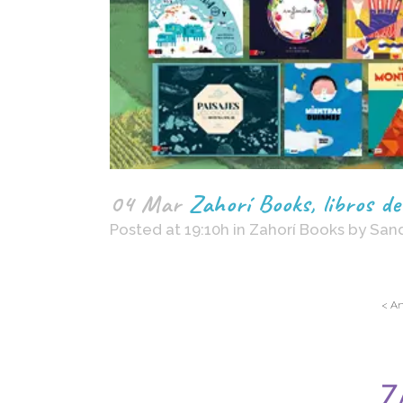
04 Mar
Zahorí Books, libros de
Posted at 19:10h
in
Zahorí Books
by
San
< An
Z