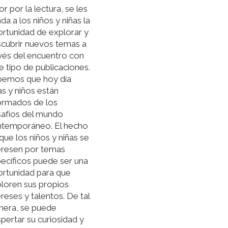
r por la lectura, se les
nda a los niños y niñas la
rtunidad de explorar y
cubrir nuevos temas a
vés del encuentro con
e tipo de publicaciones.
bemos que hoy día
as y niños están
ormados de los
afíos del mundo
temporáneo. El hecho
que los niños y niñas se
eresen por temas
ecíficos puede ser una
rtunidad para que
loren sus propios
ereses y talentos. De tal
era, se puede
pertar su curiosidad y