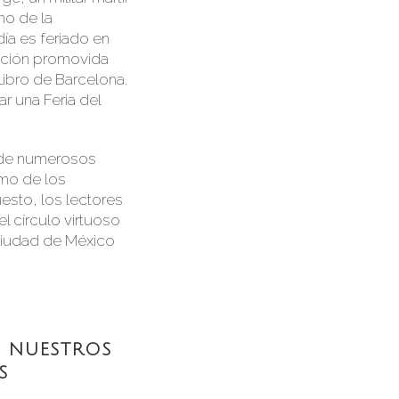
no de la
ía es feriado en
acción promovida
Libro de Barcelona.
r una Feria del
o de numerosos
omo de los
uesto, los lectores
l círculo virtuoso
a Ciudad de México
 NUESTROS
S