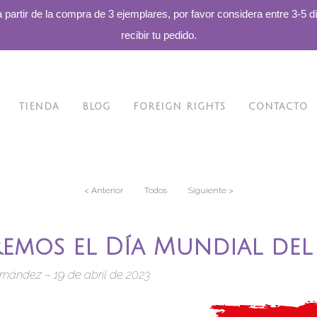
a partir de la compra de 3 ejemplares, por favor considera entre 3-5 d
recibir tu pedido.
TIENDA
BLOG
FOREIGN RIGHTS
CONTACTO
< Anterior
Todos
Siguiente >
remos el Día Mundial del
rnández – 19 de abril de 2023