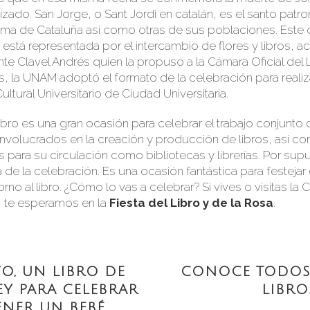
ado. San Jorge, o Sant Jordi en catalán, es el santo patro
 de Cataluña así como otras de sus poblaciones. Este d
a está representada por el intercambio de flores y libros, 
ente Clavel Andrés quien la propuso a la Cámara Oficial del 
, la UNAM adoptó el formato de la celebración para realiza
ultural Universitario de Ciudad Universitaria.
Libro es una gran ocasión para celebrar el trabajo conjunt
involucrados en la creación y producción de libros, así c
 para su circulación como bibliotecas y librerías. Por sup
de la celebración. Es una ocasión fantástica para festejar e
rno al libro. ¿Cómo lo vas a celebrar? Si vives o visitas l
, te esperamos en la
Fiesta del Libro y de la Rosa
.
O, UN LIBRO DE
CONOCE TODOS
EY PARA CELEBRAR
LIBRO
ENER UN BEBÉ