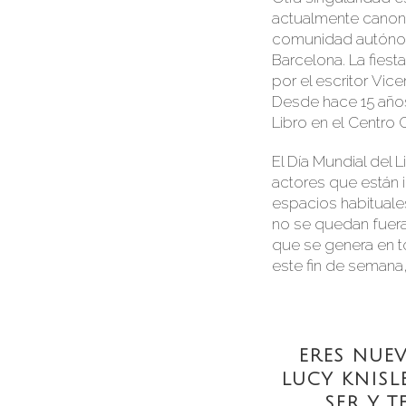
actualmente canoniz
comunidad autónoma
Barcelona. La fiest
por el escritor Vic
Desde hace 15 años
Libro en el Centro C
El Día Mundial del 
actores que están 
espacios habituales
no se quedan fuera 
que se genera en to
este fin de semana
ERES NUEV
LUCY KNISL
SER Y T