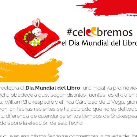
 celebra el
Día Mundial del Libro
, una iniciativa promov
echa obedece a que, según distintas fuentes, es el día en 
, William Shakespeare y el Inca Garcilaso de la Vega, gra
cieron. En fechas recientes se ha aclarado que no es del todo
la diferencia de calendarios en los tiempos de Shakespear
o sobre la elección de esta fecha.
es que en esa misma fecha se conmemora la muerte de Jorge