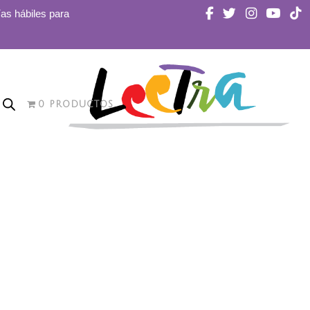
ías hábiles para
0 PRODUCTOS