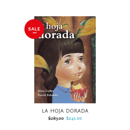
SALE
LA HOJA DORADA
El
El
$
283.00
$
241.00
precio
precio