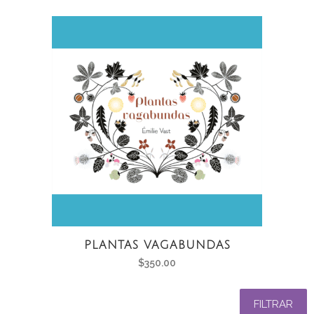
original
actual
era:
es:
$283.00.
$241.00.
PLANTAS VAGABUNDAS
$
350.00
FILTRAR