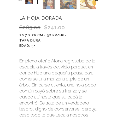
LA HOJA DORADA
$
283.00
$
241.00
El
El
precio
precio
20.7 X 26 CM • 32 PP/H6>
original
actual
TAPA DURA
era:
es:
EDAD: 5+
$283.00.
$241.00.
En pleno otoño Alona regresaba de la
escuela a través del viejo parque, en
donde hizo una pequeña pausa para
comerse una manzana al pie de un
árbol. Sin darse cuenta, una hoja poco
común cayó sobre su trenza y se
quedó allí hasta que su papá la
encontró. Se trata de un verdadero
tesoro, digno de conservarse, pero ¿a
caso todo lo que llega a nosotros