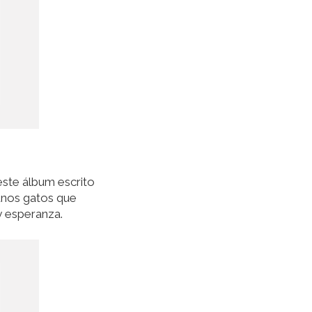
este álbum escrito
 unos gatos que
y esperanza.