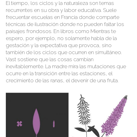
El tiempo, los ciclos y la naturaleza son temas
recurrentes en su obra y labor educativa. Suele
frecuentar escuelas en Francia donde comparte
técnicas de ilustración donde no pueden faltar los
paisajes frondosos. En libros como Mientras te
espero, por ejemplo, no solamente habla de la
gestación y la expectativa que provoca, sino
también de los ciclos que ocurren en simultáneo.
Vast sostiene que las cosas cambian
inevitablemente. La madre mira las mutaciones que
ocurre en la transición entre las estaciones, el
crecimiento de las ranas, el devenir de una fruta.