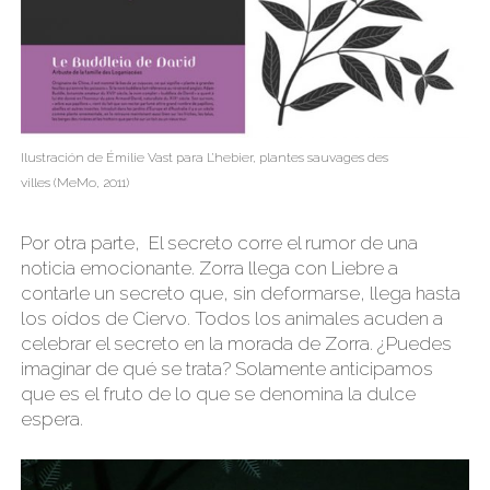
Ilustración de Émilie Vast para L’hebier, plantes sauvages des
villes (MeMo, 2011)
Por otra parte, El secreto corre el rumor de una
noticia emocionante. Zorra llega con Liebre a
contarle un secreto que, sin deformarse, llega hasta
los oídos de Ciervo. Todos los animales acuden a
celebrar el secreto en la morada de Zorra. ¿Puedes
imaginar de qué se trata? Solamente anticipamos
que es el fruto de lo que se denomina la dulce
espera.