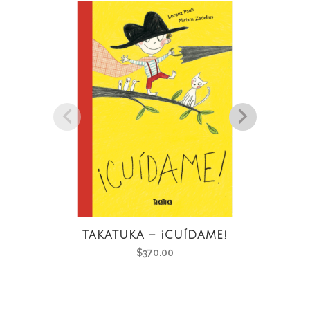
TAKATUKA – ¡CUÍDAME!
TAK
$
370.00