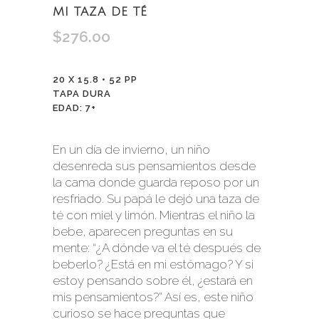
MI TAZA DE TÉ
$
276.00
20 X 15.8 • 52 PP
TAPA DURA
EDAD: 7+
En un día de invierno, un niño
desenreda sus pensamientos desde
la cama donde guarda reposo por un
resfriado. Su papá le dejó una taza de
té con miel y limón. Mientras el niño la
bebe, aparecen preguntas en su
mente: “¿A dónde va el té después de
beberlo? ¿Está en mi estómago? Y si
estoy pensando sobre él, ¿estará en
mis pensamientos?” Así es, este niño
curioso se hace preguntas que