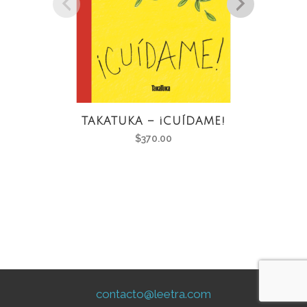
TAKATUKA – ¡CUÍDAME!
TAK
$
370.00
contacto@leetra.com