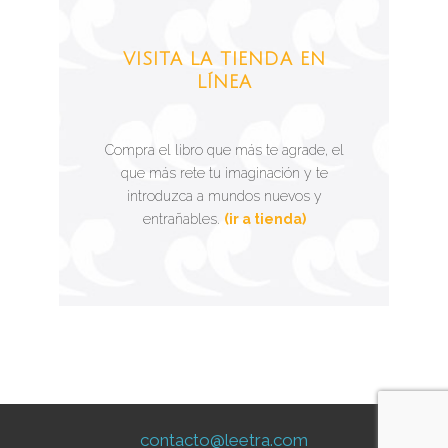
VISITA LA TIENDA EN
LÍNEA
Compra el libro que más te agrade, el
que más rete tu imaginación y te
introduzca a mundos nuevos y
entrañables.
(ir a tienda)
contacto@leetra.com