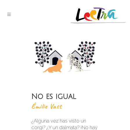
No es igual
Émilie Vast
¿Alguna vez has visto un
corgi? ¿Y un dálmata? ¡No hay