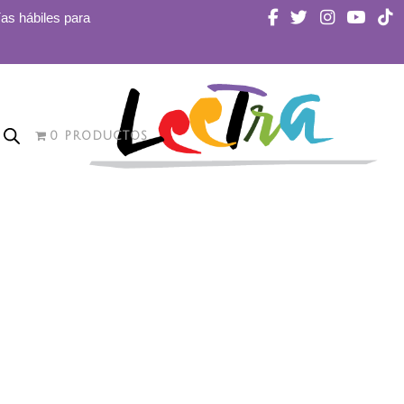
ías hábiles para
0 PRODUCTOS