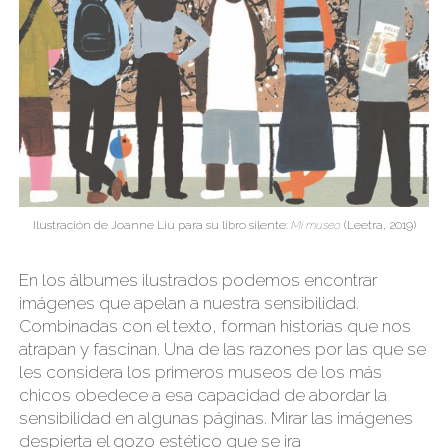
Ilustración de Joanne Liu para su libro silente:
Mi museo
(Leetra, 2019)
En los álbumes ilustrados podemos encontrar
imágenes que apelan a nuestra sensibilidad.
Combinadas con el texto, forman historias que nos
atrapan y fascinan. Una de las razones por las que se
les considera los primeros museos de los más
chicos obedece a esa capacidad de abordar la
sensibilidad en algunas páginas. Mirar las imágenes
despierta el gozo estético que se ira