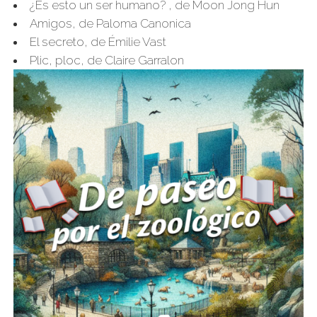
¿Es esto un ser humano?
, de Moon Jong Hun
Amigos
, de Paloma Canonica
El secreto,
de Émilie Vast
Plic, ploc
, de Claire Garralon