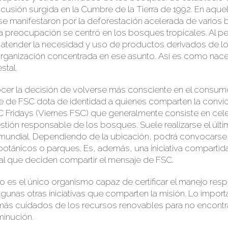
scusión surgida en la Cumbre de la Tierra de 1992
. En aque
se manifestaron por la deforestación acelerada de varios 
a preocupación se centró en los bosques tropicales
. Al p
 atender la necesidad y uso de productos derivados de l
rganización
concentrada en ese asunto.
Asi
es como nac
stal.
er la decisión de volverse más consciente en el consum
rte de FSC dota de identidad a quienes comparten la conv
SC
Fridays
(V
iernes FSC) que generalmente consiste en cel
stión responsable de los bosques. Suele realizarse el últi
 mundial. Dependiendo de la ubicación, podrá co
nvocarse 
botánicos o parques. Es, además, una iniciativa compartid
l que deciden compartir el mensaje de FSC.
o es el único organismo capaz de certificar el manejo res
lgunas otras iniciativas que comparten la misión. Lo impor
ás cuidados de los recursos renovables para no encontr
minución.