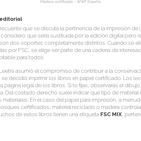
Madera certificada – WWF España
editorial
ecuente que se discuta la pertinencia de la impresión de l
onsideró que sería sustituida por la edición digital pero 
on dos soportes completamente distintos. Cuando se elig
das por FSC, se elige ser parte de una cadena de interesa
itable para todos.
Leetra
asumió
el compromiso de contribuir a la conservac
 se decidió imprimir los libros en papel
certificado
. Los l
a página legal de los libros
. Si te fijas, observarás el dibu
. Del costado derecho suele indicar qué tipo de material 
 materiales. En el caso del papel para impresión, a menu
bosques certificados, material reciclado o madera control
muchos de
estos libros tienen una etiqueta
FSC MIX
, perte