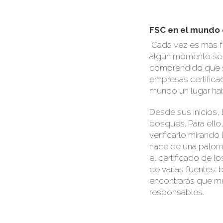
FSC en el mundo 
Cada vez es más fr
algún momento se c
comprendido que s
empresas certifica
mundo un lugar hab
Desde sus inicios,
bosques. Para ello,
verificar
lo mirando l
nace de una paloma
el
certificado
de los
de varias
fuentes: 
encontrarás que 
responsables.