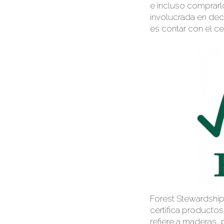
e incluso comprarl
involucrada en deci
es
contar con el
cer
Forest
Stewardshi
certifica
productos 
refiere a maderas
,