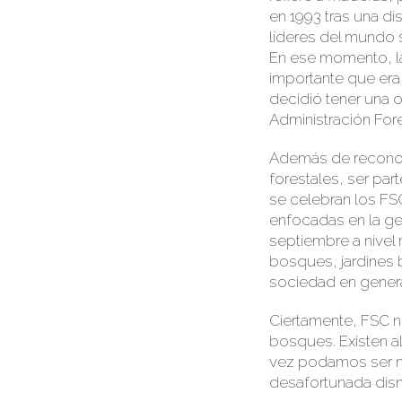
en 1993 tras un
a di
líderes del mundo 
En ese momento, l
importante que era
decidió tener
una o
Administración Fore
Además de reconoc
forestales, ser pa
se celebran los F
enfocadas en la ge
septiembre a nivel
bosques, jardines 
sociedad en genera
Ciertamente, FSC n
bosques. Existen a
vez podamos ser m
desafortunada dis