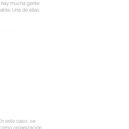
ue hay mucha gente
table.
Una de ellas
En este caso, se
 como organización