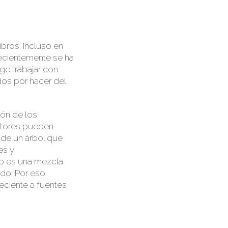
ibros. Incluso en
recientemente se ha
e trabajar con
dos por hacer del
ión de los
ectores pueden
jo de un árbol que
es y
do es una mezcla
ado. Por eso
neciente a fuentes