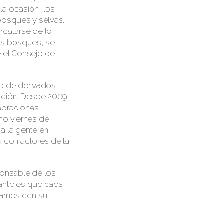
lla ocasión, los
bosques y selvas.
ercatarse de lo
os bosques, se
e
el Consejo de
o de derivados
icción. Desde 2009
ebraciones
mo viernes de
a la gente en
a con actores de la
ponsable de los
tante es que cada
arnos con su