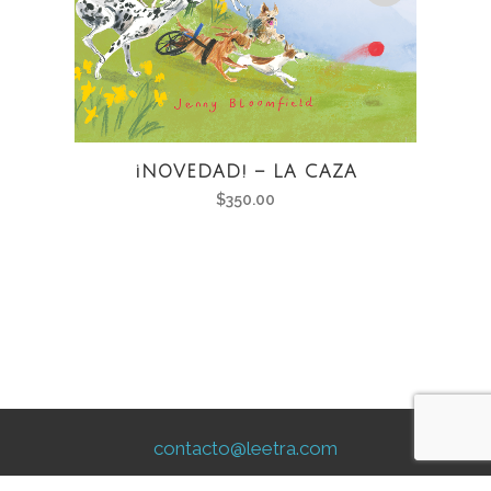
¡NOVEDAD! – LA CAZA
¡NO
$
350.00
contacto@leetra.com