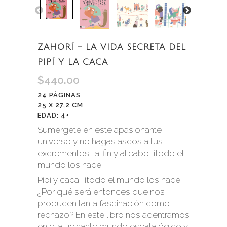
ZAHORÍ – LA VIDA SECRETA DEL
PIPÍ Y LA CACA
$
440.00
24 PÁGINAS
25 X 27,2 CM
EDAD: 4+
Sumérgete en este apasionante
universo y no hagas ascos a tus
excrementos… al fin y al cabo, ¡todo el
mundo los hace!
Pipí y caca… ¡todo el mundo los hace!
¿Por qué será entonces que nos
producen tanta fascinación como
rechazo? En este libro nos adentramos
en el alucinante mundo escatalógico y